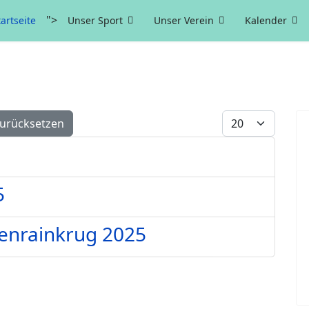
">
tartseite
Unser Sport
Unser Verein
Kalender
Anzeige #
urücksetzen
5
enrainkrug 2025