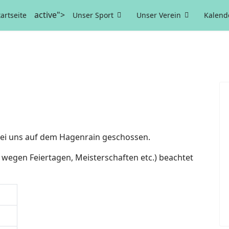
active">
tartseite
Unser Sport
Unser Verein
Kalend
 bei uns auf dem Hagenrain geschossen.
b wegen Feiertagen, Meisterschaften etc.) beachtet