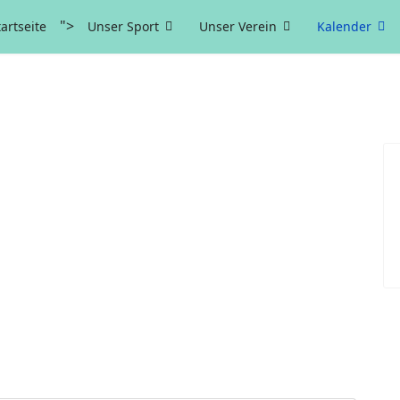
">
tartseite
Unser Sport
Unser Verein
Kalender